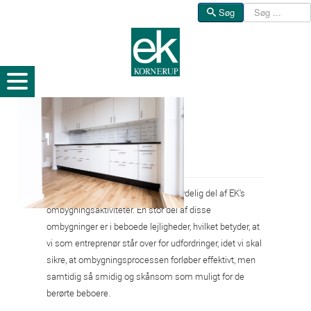
Søg
Søg
Boliger
Ombygning af boliger udgør en betydelig del af EK's
ombygningsaktiviteter. En stor del af disse
ombygninger er i beboede lejligheder, hvilket betyder, at
vi som entreprenør står over for udfordringer, idet vi skal
sikre, at ombygningsprocessen forløber effektivt, men
samtidig så smidig og skånsom som muligt for de
berørte beboere.