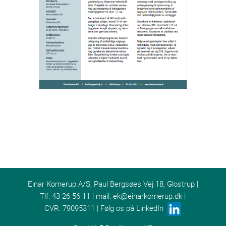
Einar Kornerup A/S, Paul Bergsøes Vej 18, Glostrup |
Tlf: 43 26 56 11 | mail:
ek@einarkornerup.dk
|
CVR: 79095311 | Følg os på LinkedIn