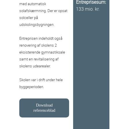
Entreprisesum:
med automatisk
133 mio. kr.
solafskærmning. Der er opsat
solceller på
udskolingsbygningen.
Entreprisen indeholdt også
renovering af skolens 2
eksisterende gymnastiksale
samt en revitalisering af
skolens udearealer.
Skolen var i drift under hele
byggeperioden.
Download
referenceblad