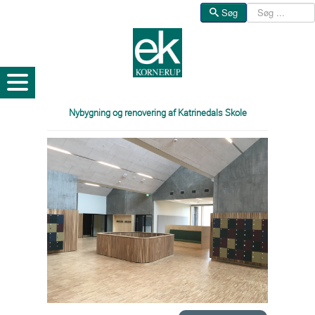
Søg
Søg
Nybygning og renovering af Katrinedals Skole