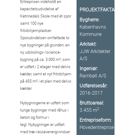
Entreprisen indeholdt en
kapacitetsudvidelse af
PROJEKTFAKTA
Katrinedals Skole med ét spor
Bygherre:
samt 100 nye
Københavns
fritidshjempladser.
Kommune
Sporudvidelsen omfattede to
Arkitekt:
nye bygninger på grunden; en
JJW Arkitekter
ny udskolings-/science-
A/S
bygning på ca. 3.000 m², som
er udført i 2 etager med delvis
Ingeniør:
kælder, samt et nyt fritidshjem
Rambøll A/S
på 455 m² i et plan med delvis
Udførelsesår:
kælder.
2016-2017
Bruttoareal:
Nybygningerne er udført som
2
3.455 m
tunge bygninger med råhus i
beton og formur i
Entrepriseform:
tegl. Nybygninger er udført
Hovedentreprise
med træ-/alulavenergivinduer