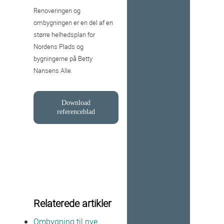
Renoveringen og
ombygningen er en del af en
større helhedsplan for
Nordens Plads og
bygningerne på Betty
Nansens Alle.
Download
referenceblad
Relaterede artikler
Ombygning til nye