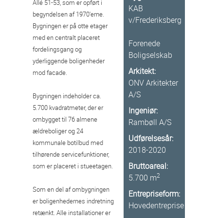
Allé 51-53, som er opført i
KAB
begyndelsen af 1970'erne.
v/Frederiksberg
Bygningen er på otte etager
med en centralt placeret
Forenede
fordelingsgang og
Boligselskab
yderliggende boligenheder
Arkitekt:
mod facade.
ONV Arkitekter
A/S
Bygningen indeholder ca.
5.700 kvadratmeter, der er
Ingeniør:
ombygget til 76 almene
Rambøll A/S
ældreboliger og 24
Udførelsesår:
kommunale botilbud med
2018-2020
tilhørende servicefunktioner,
Bruttoareal:
som er placeret i stueetagen.
2
5.700 m
Som en del af ombygningen
Entrepriseform:
er boligenhedernes indretning
Hovedentreprise
retænkt. Alle installationer er