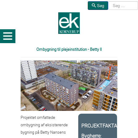
Søg
Søg
Ombygning til plejeinstitution - Betty II
Projektet omfattede
ombygning af eksisterende
PROJEKTFAKTA
bygning på Betty Nansens
Bygherre: