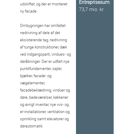
Entreprisesum:
udskiftet, og der er monteret
73,7 mio. kr.
ny facade.
Ombygningen har omfattet
nedrivning af dele af det
eksisterende tag, nedrivning
af tunge konstruktioner, dæk
ved indgangsparti, vindues- og
døråbninger. Der er udført nye
punktfundamenter, søjler,
bjælker, facade- og
vægelementer,
facadebeklædning, vinduer og
døre, badeværelser, køkkener
og øvrigt inventar, nye vvs- og
el-installationer, ventilation og
sprinkling samt elevatorer og
dørautomatik.