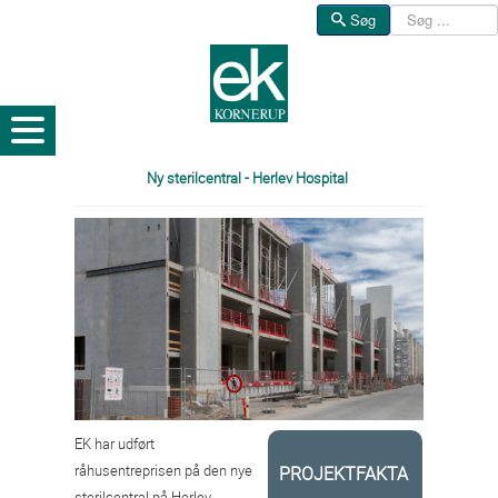
Søg
Søg
Ny sterilcentral - Herlev Hospital
EK har udført
råhusentreprisen på den nye
PROJEKTFAKTA
sterilcentral på Herlev