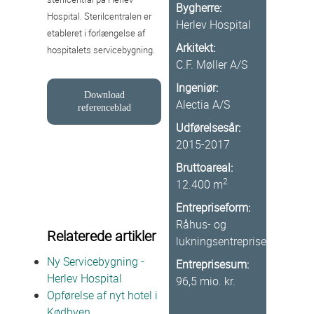
Bygherre:
Hospital. Sterilcentralen er
Herlev Hospital
etableret i forlængelse af
Arkitekt:
hospitalets servicebygning.
C.F. Møller A/S
Ingeniør:
Download
Alectia A/S
referenceblad
Udførelsesår:
2015-2017
Bruttoareal:
2
12.400 m
Entrepriseform:
Råhus- og
Relaterede artikler
lukningsentreprise
Ny Servicebygning -
Entreprisesum:
Herlev Hospital
96,5 mio. kr.
Opførelse af nyt hotel i
Kødbyen