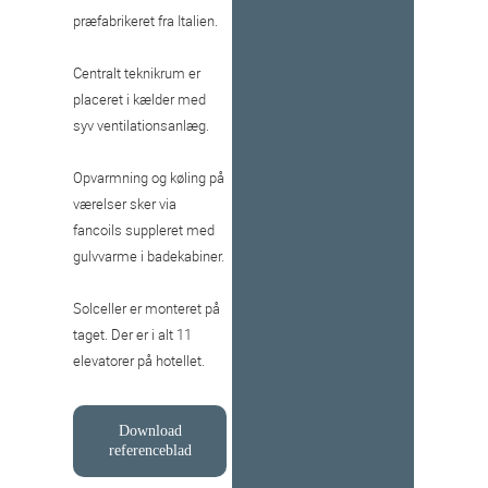
præfabrikeret fra Italien.
Centralt teknikrum er
placeret i kælder med
syv ventilationsanlæg.
Opvarmning og køling på
værelser sker via
fancoils suppleret med
gulvvarme i badekabiner.
Solceller er monteret på
taget. Der er i alt 11
elevatorer på hotellet.
Download
referenceblad