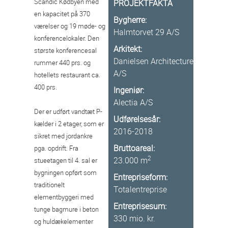
Scandic Kødbyen med
PROJEKTFAKTA
en kapacitet på 370
Bygherre:
værelser og 19 møde- og
Halmtorvet 29 A/S
konferencelokaler. Den
Arkitekt:
største konferencesal
Danielsen Architecture
rummer 440 prs. og
A/S
hotellets restaurant ca.
400 prs.
Ingeniør:
Alectia A/S
Der er udført vandtæt P-
Udførelsesår:
kælder i 2 etager, som er
2016-2018
sikret med jordankre
Bruttoareal:
pga. opdrift. Fra
2
23.000 m
stueetagen til 4. sal er
bygningen opført som
Entrepriseform:
traditionelt
Totalentreprise
elementbyggeri med
Entreprisesum:
tunge bagmure i beton
330 mio. kr.
og huldækelementer