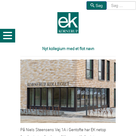
Søg
Søg
Nyt kollegium med et flot navn
På Niels Steensens Vej 1A i Gentofte har EK netop