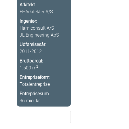
Arkitekt:
H+Arkitekter A/S
Ingeniør:
Hamiconsult A/S
JL Engineering ApS
Udførelsesår:
2011-2012
Bruttoareal:
2
1.500 m
Entrepriseform:
Totalentreprise
Entreprisesum:
36 mio. kr.