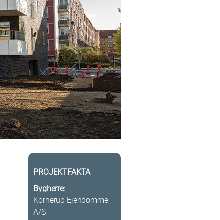
PROJEKTFAKTA
Bygherre:
Kornerup Ejendomme
A/S