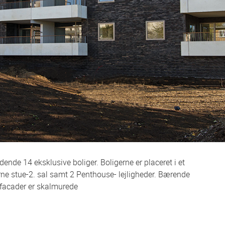
nde 14 eksklusive boliger. Boligerne er placeret i et
ne stue-2. sal samt 2 Penthouse- lejligheder. Bærende
g facader er skalmurede