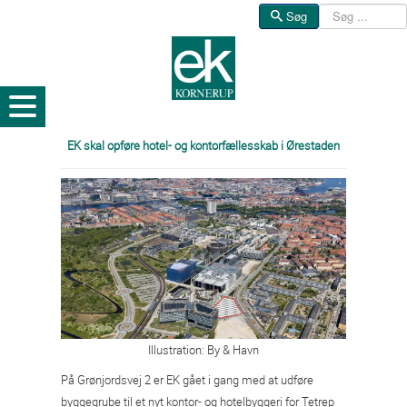
Søg
Søg
EK skal opføre hotel- og kontorfællesskab i Ørestaden
Illustration: By & Havn
På Grønjordsvej 2 er EK gået i gang med at udføre
byggegrube til et nyt kontor- og hotelbyggeri for Tetrep