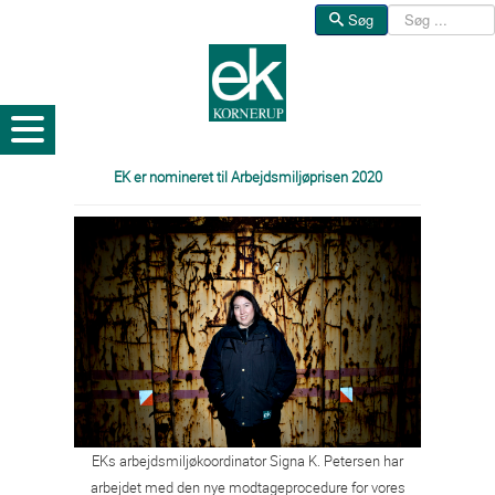
Søg
Søg
EK er nomineret til Arbejdsmiljøprisen 2020
EKs arbejdsmiljøkoordinator Signa K. Petersen har
arbejdet med den nye modtageprocedure for vores