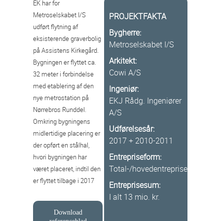
EK har for
Metroselskabet I/S
PROJEKTFAKTA
udført flytning af
Bygherre:
eksisterende graverbolig
Metroselskabet I/S
på Assistens Kirkegård.
Arkitekt:
Bygningen er flyttet ca.
Cowi A/S
32 meter i forbindelse
med etablering af den
Ingeniør:
nye metrostation på
EKJ Rådg. Ingeniører
Nørrebros Runddel.
A/S
Omkring bygningens
Udførelsesår:
midlertidige placering er
2017 + 2010-2011
der opført en stålhal,
Entrepriseform:
hvori bygningen har
Total-/hovedentreprise
været placeret, indtil den
er flyttet tilbage i 2017
Entreprisesum:
I alt 13 mio. kr.
Download