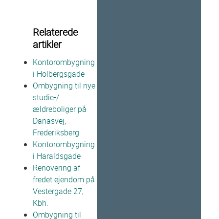
Relaterede
artikler
Kontorombygning
i Holbergsgade
Ombygning til nye
studie-/
ældreboliger på
Danasvej,
Frederiksberg
Kontorombygning
i Haraldsgade
Renovering af
fredet ejendom på
Vestergade 27,
Kbh.
Ombygning til