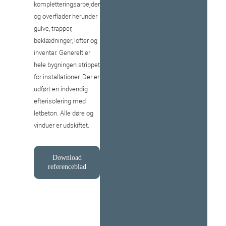
kompletteringsarbejder
og overflader herunder
gulve, trapper,
beklædninger, lofter og
inventar. Generelt er
hele bygningen strippet
for installationer. Der er
udført en indvendig
efterisolering med
letbeton. Alle døre og
vinduer er udskiftet.
Download
referenceblad