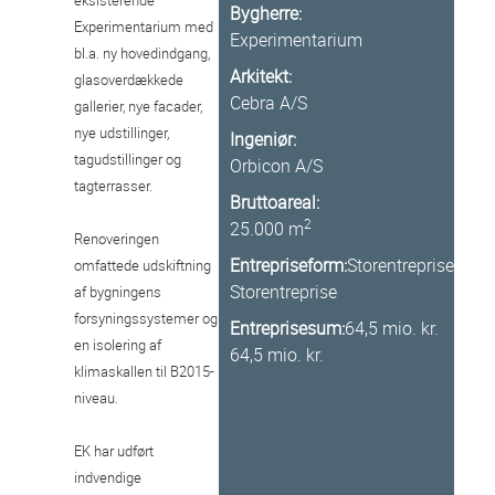
Bygherre:
Experimentarium med
Experimentarium
bl.a. ny hovedindgang,
Arkitekt:
glasoverdækkede
Cebra A/S
gallerier, nye facader,
nye udstillinger,
Ingeniør:
tagudstillinger og
Orbicon A/S
tagterrasser.
Bruttoareal:
2
25.000 m
Renoveringen
Entrepriseform:
Storentreprise
omfattede udskiftning
Storentreprise
af bygningens
forsyningssystemer og
Entreprisesum:
64,5 mio. kr.
en isolering af
64,5 mio. kr.
klimaskallen til B2015-
niveau.
EK har udført
indvendige