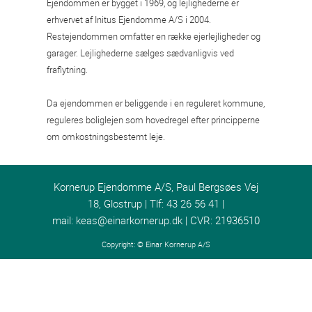
Ejendommen er bygget i 1969, og lejlighederne er
erhvervet af Initus Ejendomme A/S i 2004.
Restejendommen omfatter en række ejerlejligheder og
garager. Lejlighederne sælges sædvanligvis ved
fraflytning.
Da ejendommen er beliggende i en reguleret kommune,
reguleres boliglejen som hovedregel efter principperne
om omkostningsbestemt leje.
Kornerup Ejendomme A/S, Paul Bergsøes Vej
18, Glostrup | Tlf: 43 26 56 41 |
mail:
keas@einarkornerup.dk
| CVR: 21936510
Copyright: ©
Einar Kornerup A/S